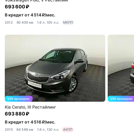
693 600 ₽
В кредит от 4 514 ₽/мес.
2012
40 400 км
1.6 л, 105 л.с.
МКПП
Kia Cerato, III Рестайлинг
693 880 ₽
В кредит от 4 516 ₽/мес.
2015
84 588 км
1.6 л, 130 л.с.
АКПП