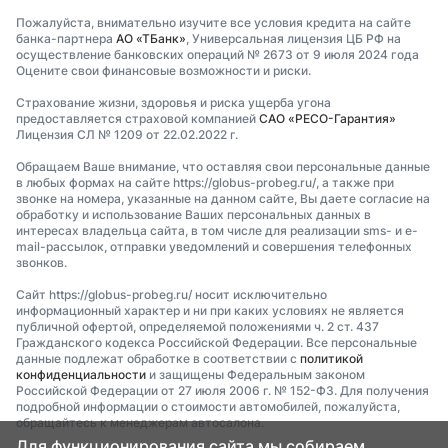
Пожалуйста, внимательно изучите все условия кредита на сайте
банка-партнера
АО «ТБанк»
, Универсальная лицензия ЦБ РФ на
осуществление банковских операций № 2673 от 9 июля 2024 года
Оцените свои финансовые возможности и риски.
Страхование жизни, здоровья и риска ущерба угона
предоставляется страховой компанией
САО «РЕСО-Гарантия»
Лицензия СЛ № 1209 от 22.02.2022 г.
Обращаем Ваше внимание, что оставляя свои персональные данные
в любых формах на сайте https://globus-probeg.ru/, а также при
звонке на номера, указанные на данном сайте, Вы даете согласие на
обработку и использование Ваших персональных данных в
интересах владельца сайта, в том числе для реализации sms- и e-
mail-рассылок, отправки уведомлений и совершения телефонных
звонков.
Сайт https://globus-probeg.ru/ носит исключительно
информационный характер и ни при каких условиях не является
публичной офертой, определяемой положениями ч. 2 ст. 437
Гражданского кодекса Российской Федерации. Все персональные
данные подлежат обработке в соответствии с
политикой
конфиденциальности
и защищены Федеральным законом
Российской Федерации от 27 июля 2006 г. № 152-ФЗ. Для получения
подробной информации о стоимости автомобилей, пожалуйста,
обращайтесь к менеджерам автосалона.
Для функционирования сайта мы собираем