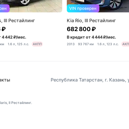
, III Рестайлинг
Kia Rio, III Рестайлинг
 ₽
682 800 ₽
 4 442 ₽/мес.
В кредит от 4 444 ₽/мес.
 км
1.6 л, 125 л.с.
АКПП
2013
93 767 км
1.6 л, 123 л.с.
АК
акты
Республика Татарстан, г. Казань,
is, II Рестайлинг.