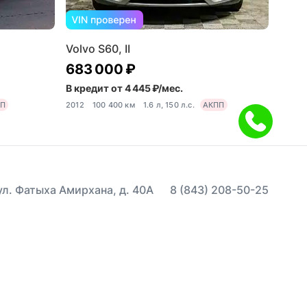
Volvo S60, II
683 000 ₽
В кредит от 4 445 ₽/мес.
ПП
2012
100 400 км
1.6 л, 150 л.с.
АКПП
 ул. Фатыха Амирхана, д. 40А
8 (843) 208-50-25