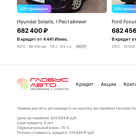
Hyundai Solaris, I Рестайлинг
Ford Focus
682 400 ₽
682 456
В кредит от 4 441 ₽/мес.
В кредит от
2012
96 493 км
1.6 л, 123 л.с.
МКПП
2012
70 000
Кредит
Акции
Конт
Пример расчета автокредита на покупку автомобиля Hyundai Solar
Цена автомобиля: 802 604 ₽ руб.
Срок кредита: 5 лет.
Первоначальный взнос: 70 %.
Полная стоимость кредита: 315 848 ₽ руб.