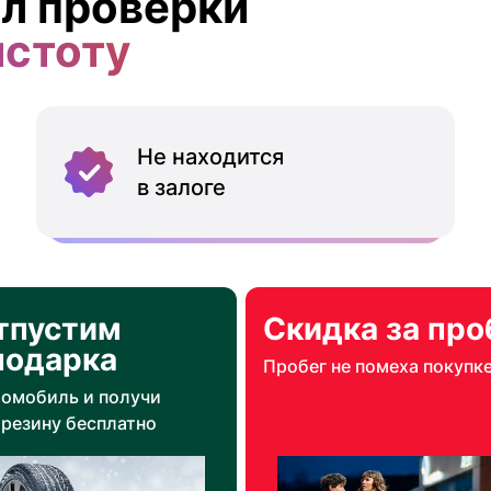
л проверки
истоту
Не находится
в залоге
тпустим
Скидка за про
подарка
Пробег не помеха покупк
томобиль и получи
резину бесплатно