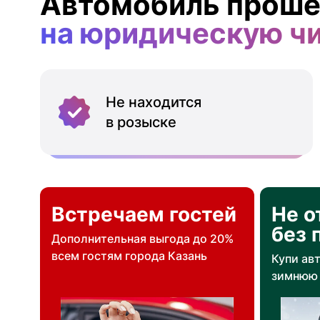
Автомобиль проше
на юридическую ч
Не находится
в розыске
Встречаем гостей
Не о
без 
Дополнительная выгода до 20%
всем гостям города Казань
Купи ав
зимнюю 