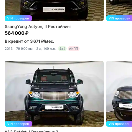
SsangYong Actyon, II Рестайлинг
564 000 ₽
В кредит от 3 671 ₽/мес.
2013
79 900 км
2 л, 149 л.с.
4x4
АКПП
УАЗ Patriot, I Рестайлинг 2