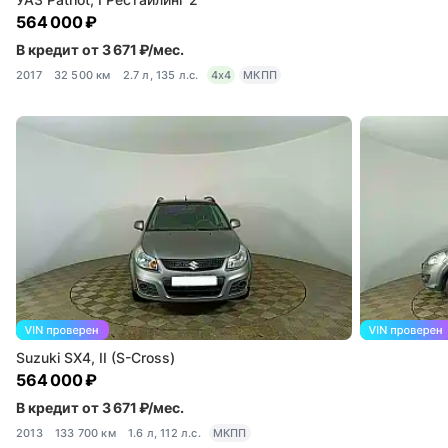
564 000 ₽
В кредит от 3 671 ₽/мес.
2017
32 500 км
2.7 л, 135 л.с.
4x4
МКПП
Suzuki SX4, II (S-Cross)
564 000 ₽
В кредит от 3 671 ₽/мес.
2013
133 700 км
1.6 л, 112 л.с.
МКПП