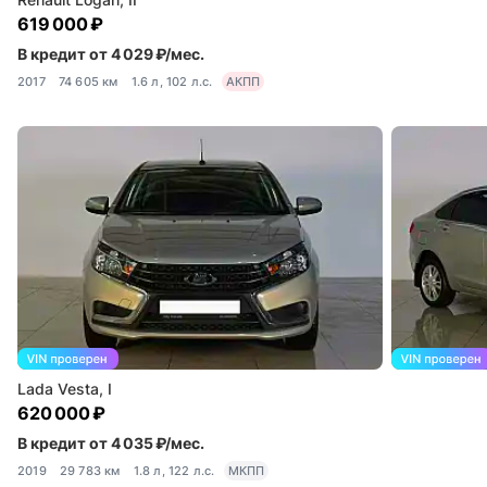
619 000 ₽
В кредит от 4 029 ₽/мес.
2017
74 605 км
1.6 л, 102 л.с.
АКПП
Lada Vesta, I
620 000 ₽
В кредит от 4 035 ₽/мес.
2019
29 783 км
1.8 л, 122 л.с.
МКПП