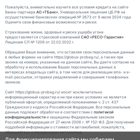
Пожалуйста, внимательно изучите все условия кредита на сайте
банка-партнера
АО «ТБанк»
, Универсальная лицензия ЦБ РФ на
осуществление банковских операций № 2673 от 9 июля 2024 года
Оцените свои финансовые возможности и риски.
Страхование жизни, здоровья и риска ущерба угона
предоставляется страховой компанией
САО «РЕСО-Гарантия»
Лицензия СЛ № 1209 от 22.02.2022 г.
Обращаем Ваше внимание, что оставляя свои персональные данные
в любых формах на сайте https://globus-probeg.ru/, а также при
звонке на номера, указанные на данном сайте, Вы даете согласие на
обработку и использование Ваших персональных данных в
интересах владельца сайта, в том числе для реализации sms- и e-
mail-рассылок, отправки уведомлений и совершения телефонных
звонков.
Сайт https://globus-probeg.ru/ носит исключительно
информационный характер и ни при каких условиях не является
публичной офертой, определяемой положениями ч. 2 ст. 437
Гражданского кодекса Российской Федерации. Все персональные
данные подлежат обработке в соответствии с
политикой
конфиденциальности
и защищены Федеральным законом
Российской Федерации от 27 июля 2006 г. № 152-ФЗ. Для получения
подробной информации о стоимости автомобилей, пожалуйста,
обращайтесь к менеджерам автосалона.
Для функционирования сайта мы собираем