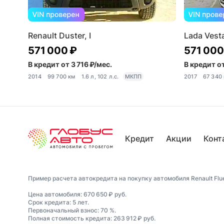
Renault Duster, I
Lada Vesta
571 000 ₽
571 000
В кредит от 3 716 ₽/мес.
В кредит от
2014
99 700 км
1.6 л, 102 л.с.
МКПП
2017
67 340
Кредит
Акции
Конт
Пример расчета автокредита на покупку автомобиля Renault Flue
Цена автомобиля: 670 650 ₽ руб.
Срок кредита: 5 лет.
Первоначальный взнос: 70 %.
Полная стоимость кредита: 263 912 ₽ руб.