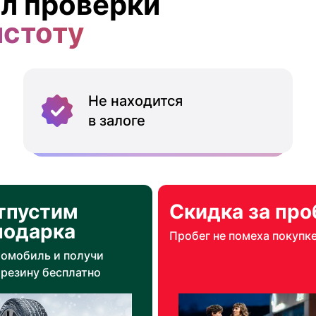
л проверки
истоту
Не находится
в залоге
тпустим
Скидка за про
подарка
Пробег не помеха покупк
томобиль и получи
резину бесплатно