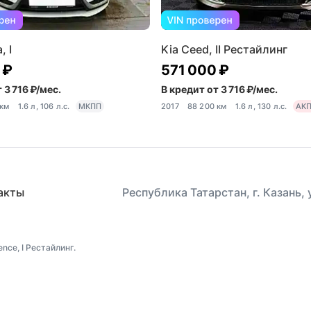
, I
Kia Ceed, II Рестайлинг
 ₽
571 000 ₽
 3 716 ₽/мес.
В кредит от 3 716 ₽/мес.
 км
1.6 л, 106 л.с.
МКПП
2017
88 200 км
1.6 л, 130 л.с.
АК
акты
Республика Татарстан, г. Казань,
nce, I Рестайлинг.