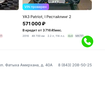
УАЗ Patriot, I Рестайлинг 2
571 000 ₽
В кредит от 3 716 ₽/мес.
ПП
2016
49 700 км
2.2 л, 114 л.с.
4x4
МКПП
 ул. Фатыха Амирхана, д. 40А
8 (843) 208-50-25