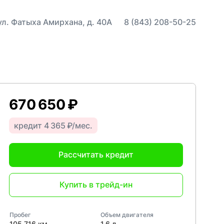
 ул. Фатыха Амирхана, д. 40А
8 (843) 208-50-25
670 650 ₽
кредит 4 365 ₽/мес.
Рассчитать кредит
Купить в трейд-ин
Пробег
Объем двигателя
105 716 км
1,6 л