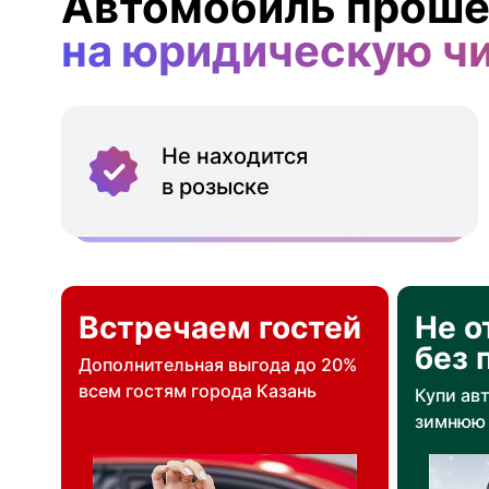
Автомобиль проше
на юридическую ч
Не находится
в розыске
Встречаем гостей
Не о
без 
Дополнительная выгода до 20%
всем гостям города Казань
Купи ав
зимнюю 