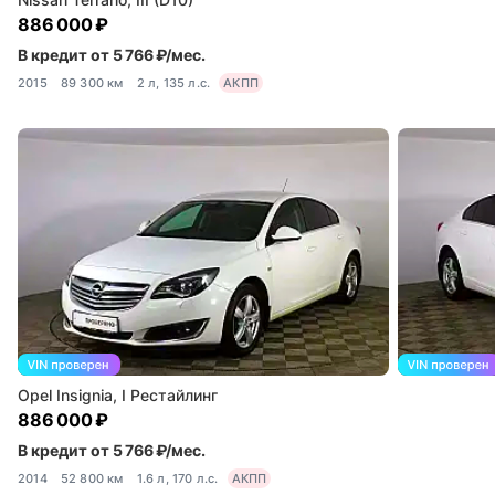
886 000 ₽
В кредит от 5 766 ₽/мес.
2015
89 300 км
2 л, 135 л.с.
АКПП
Opel Insignia, I Рестайлинг
886 000 ₽
В кредит от 5 766 ₽/мес.
2014
52 800 км
1.6 л, 170 л.с.
АКПП