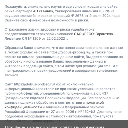
Пожалуйста, внимательно изучите все условия кредита на сайте
банка-партнера
АО «ТБанк»
, Универсальная лицензия ЦБ РФ на
осуществление банковских операций № 2673 от 9 июля 2024 года
Оцените свои финансовые возможности и риски.
Страхование жизни, здоровья и риска ущерба угона
предоставляется страховой компанией
САО «РЕСО-Гарантия»
Лицензия СЛ № 1209 от 22.02.2022 г.
Обращаем Ваше внимание, что оставляя свои персональные данные
в любых формах на сайте https://globus-probeg.ru/, а также при
звонке на номера, указанные на данном сайте, Вы даете согласие на
обработку и использование Ваших персональных данных в
интересах владельца сайта, в том числе для реализации sms- и e-
mail-рассылок, отправки уведомлений и совершения телефонных
звонков.
Сайт https://globus-probeg.ru/ носит исключительно
информационный характер и ни при каких условиях не является
публичной офертой, определяемой положениями ч. 2 ст. 437
Гражданского кодекса Российской Федерации. Все персональные
данные подлежат обработке в соответствии с
политикой
конфиденциальности
и защищены Федеральным законом
Российской Федерации от 27 июля 2006 г. № 152-ФЗ. Для получения
подробной информации о стоимости автомобилей, пожалуйста,
обращайтесь к менеджерам автосалона.
Для функционирования сайта мы собираем