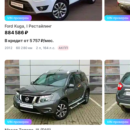
Ford Kuga, I Рестайлинг
884 586 ₽
В кредит от 5 757 ₽/мес.
2012
60 280 км
2 л, 164 л.с.
АКПП
Nissan Terrano, III (D10)