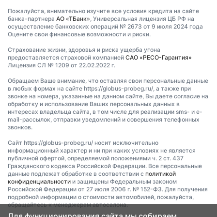
Пожалуйста, внимательно изучите все условия кредита на сайте
банка-партнера
АО «ТБанк»
, Универсальная лицензия ЦБ РФ на
осуществление банковских операций № 2673 от 9 июля 2024 года
Оцените свои финансовые возможности и риски.
Страхование жизни, здоровья и риска ущерба угона
предоставляется страховой компанией
САО «РЕСО-Гарантия»
Лицензия СЛ № 1209 от 22.02.2022 г.
Обращаем Ваше внимание, что оставляя свои персональные данные
в любых формах на сайте https://globus-probeg.ru/, а также при
звонке на номера, указанные на данном сайте, Вы даете согласие на
обработку и использование Ваших персональных данных в
интересах владельца сайта, в том числе для реализации sms- и e-
mail-рассылок, отправки уведомлений и совершения телефонных
звонков.
Сайт https://globus-probeg.ru/ носит исключительно
информационный характер и ни при каких условиях не является
публичной офертой, определяемой положениями ч. 2 ст. 437
Гражданского кодекса Российской Федерации. Все персональные
данные подлежат обработке в соответствии с
политикой
конфиденциальности
и защищены Федеральным законом
Российской Федерации от 27 июля 2006 г. № 152-ФЗ. Для получения
подробной информации о стоимости автомобилей, пожалуйста,
обращайтесь к менеджерам автосалона.
Для функционирования сайта мы собираем