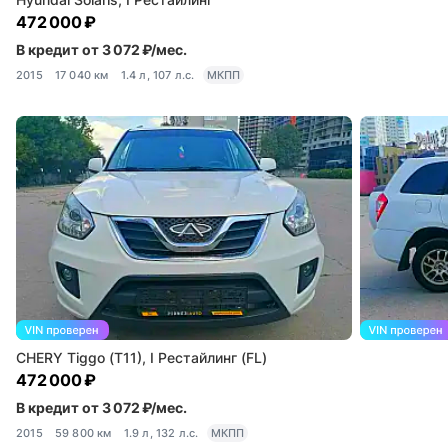
472 000 ₽
В кредит от 3 072 ₽/мес.
2015
17 040 км
1.4 л, 107 л.с.
МКПП
CHERY Tiggo (T11), I Рестайлинг (FL)
472 000 ₽
В кредит от 3 072 ₽/мес.
2015
59 800 км
1.9 л, 132 л.с.
МКПП