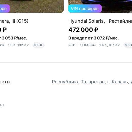
era, III (G15)
Hyundai Solaris, I Рестайли
0 ₽
472 000 ₽
 3 053 ₽/мес.
В кредит от 3 072 ₽/мес.
 км
1.6 л, 102 л.с.
МКПП
2015
17 040 км
1.4 л, 107 л.с.
МКП
акты
Республика Татарстан, г. Казань,
 I.