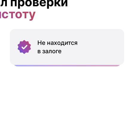
л проверки
истоту
Не находится
в залоге