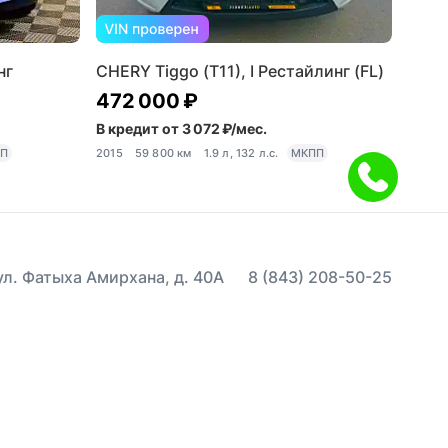
нг
CHERY Tiggo (T11), I Рестайлинг (FL)
472 000 ₽
В кредит от 3 072 ₽/мес.
П
2015
59 800 км
1.9 л, 132 л.с.
МКПП
 ул. Фатыха Амирхана, д. 40А
8 (843) 208-50-25