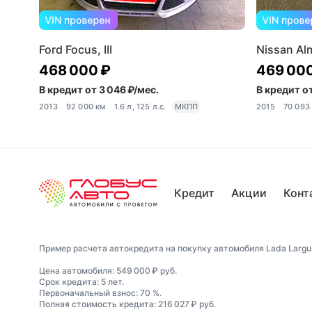
Ford Focus, III
Nissan Alm
468 000 ₽
469 00
В кредит от 3 046 ₽/мес.
В кредит от
2013
92 000 км
1.6 л, 125 л.с.
МКПП
2015
70 093
Кредит
Акции
Конт
Пример расчета автокредита на покупку автомобиля Lada Largus,
Цена автомобиля: 549 000 ₽ руб.
Срок кредита: 5 лет.
Первоначальный взнос: 70 %.
Полная стоимость кредита: 216 027 ₽ руб.