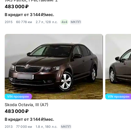
483 000 ₽
В кредит от 3 144 ₽/мес.
2015
60 778 км
2.7 л, 128 л.с.
4x4
МКПП
Skoda Octavia, III (A7)
483 000 ₽
В кредит от 3 144 ₽/мес.
2013
77 000 км
1.8 л, 180 л.с.
МКПП