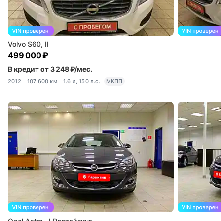
Volvo S60, II
499 000 ₽
В кредит от 3 248 ₽/мес.
2012
107 600 км
1.6 л, 150 л.с.
МКПП
Opel Astra, J Рестайлинг