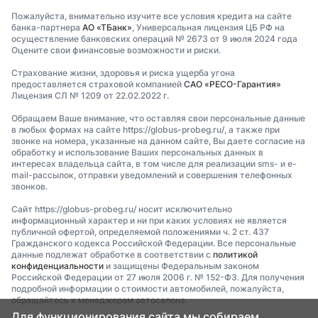
Пожалуйста, внимательно изучите все условия кредита на сайте
банка-партнера
АО «ТБанк»
, Универсальная лицензия ЦБ РФ на
осуществление банковских операций № 2673 от 9 июля 2024 года
Оцените свои финансовые возможности и риски.
Страхование жизни, здоровья и риска ущерба угона
предоставляется страховой компанией
САО «РЕСО-Гарантия»
Лицензия СЛ № 1209 от 22.02.2022 г.
Обращаем Ваше внимание, что оставляя свои персональные данные
в любых формах на сайте https://globus-probeg.ru/, а также при
звонке на номера, указанные на данном сайте, Вы даете согласие на
обработку и использование Ваших персональных данных в
интересах владельца сайта, в том числе для реализации sms- и e-
mail-рассылок, отправки уведомлений и совершения телефонных
звонков.
Сайт https://globus-probeg.ru/ носит исключительно
информационный характер и ни при каких условиях не является
публичной офертой, определяемой положениями ч. 2 ст. 437
Гражданского кодекса Российской Федерации. Все персональные
данные подлежат обработке в соответствии с
политикой
конфиденциальности
и защищены Федеральным законом
Российской Федерации от 27 июля 2006 г. № 152-ФЗ. Для получения
подробной информации о стоимости автомобилей, пожалуйста,
обращайтесь к менеджерам автосалона.
Для функционирования сайта мы собираем