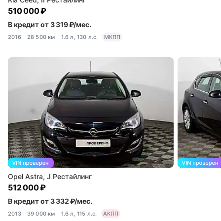
510 000 ₽
В кредит от 3 319 ₽/мес.
2016
28 500 км
1.6 л, 130 л.с.
МКПП
Opel Astra, J Рестайлинг
512 000 ₽
В кредит от 3 332 ₽/мес.
2013
39 000 км
1.6 л, 115 л.с.
АКПП