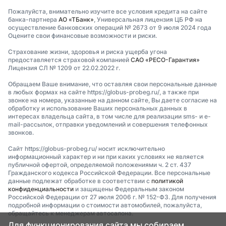
Пожалуйста, внимательно изучите все условия кредита на сайте
банка-партнера
АО «ТБанк»
, Универсальная лицензия ЦБ РФ на
осуществление банковских операций № 2673 от 9 июля 2024 года
Оцените свои финансовые возможности и риски.
Страхование жизни, здоровья и риска ущерба угона
предоставляется страховой компанией
САО «РЕСО-Гарантия»
Лицензия СЛ № 1209 от 22.02.2022 г.
Обращаем Ваше внимание, что оставляя свои персональные данные
в любых формах на сайте https://globus-probeg.ru/, а также при
звонке на номера, указанные на данном сайте, Вы даете согласие на
обработку и использование Ваших персональных данных в
интересах владельца сайта, в том числе для реализации sms- и e-
mail-рассылок, отправки уведомлений и совершения телефонных
звонков.
Сайт https://globus-probeg.ru/ носит исключительно
информационный характер и ни при каких условиях не является
публичной офертой, определяемой положениями ч. 2 ст. 437
Гражданского кодекса Российской Федерации. Все персональные
данные подлежат обработке в соответствии с
политикой
конфиденциальности
и защищены Федеральным законом
Российской Федерации от 27 июля 2006 г. № 152-ФЗ. Для получения
подробной информации о стоимости автомобилей, пожалуйста,
обращайтесь к менеджерам автосалона.
Для функционирования сайта мы собираем