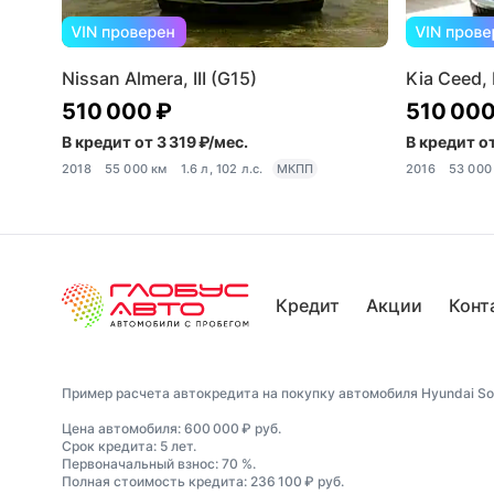
Nissan Almera, III (G15)
Kia Ceed, 
510 000 ₽
510 000
В кредит от 3 319 ₽/мес.
В кредит от
2018
55 000 км
1.6 л, 102 л.с.
МКПП
2016
53 000
Кредит
Акции
Конт
Пример расчета автокредита на покупку автомобиля Hyundai Solar
Цена автомобиля: 600 000 ₽ руб.
Срок кредита: 5 лет.
Первоначальный взнос: 70 %.
Полная стоимость кредита: 236 100 ₽ руб.