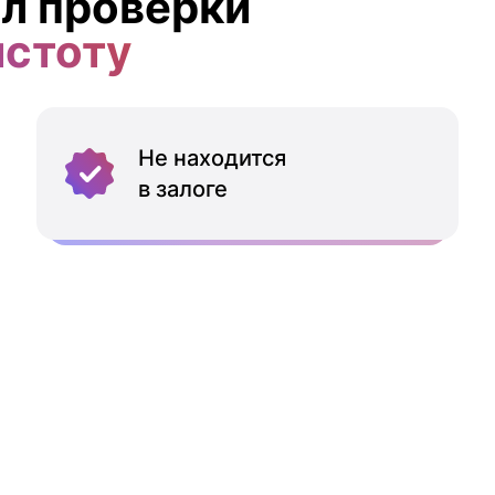
л проверки
истоту
Не находится
в залоге