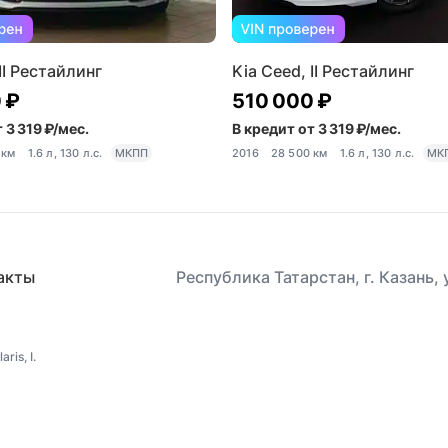
II Рестайлинг
Kia Ceed, II Рестайлинг
 ₽
510 000 ₽
 3 319 ₽/мес.
В кредит от 3 319 ₽/мес.
 км
1.6 л, 130 л.с.
МКПП
2016
28 500 км
1.6 л, 130 л.с.
МК
акты
Республика Татарстан, г. Казань,
is, I.