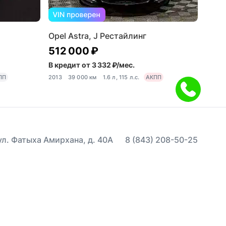
Opel Astra, J Рестайлинг
512 000 ₽
В кредит от 3 332 ₽/мес.
ПП
2013
39 000 км
1.6 л, 115 л.с.
АКПП
 ул. Фатыха Амирхана, д. 40А
8 (843) 208-50-25