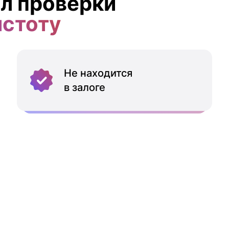
л проверки
истоту
Не находится
в залоге