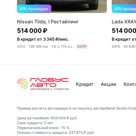
Nissan Tiida, I Рестайлинг
Lada XRAY,
514 000 ₽
514 000
В кредит от 3 345 ₽/мес.
В кредит от
2012
139 000 км
1.6 л, 110 л.с.
АКПП
2016
43 800
Кредит
Акции
Конт
Пример расчета автокредита на покупку автомобиля Skoda Octavia
Цена автомобиля: 604 000 ₽ руб.
Срок кредита: 5 лет.
Первоначальный взнос: 70 %.
Полная стоимость кредита: 237 672 ₽ руб.