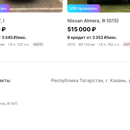
 I
Nissan Almera, III (G15)
 ₽
515 000 ₽
 3 345 ₽/мес.
В кредит от 3 352 ₽/мес.
 км
1.8 л, 122 л.с.
МКПП
2015
89 720 км
1.6 л, 102 л.с.
АК
акты
Республика Татарстан, г. Казань,
, III (A7).