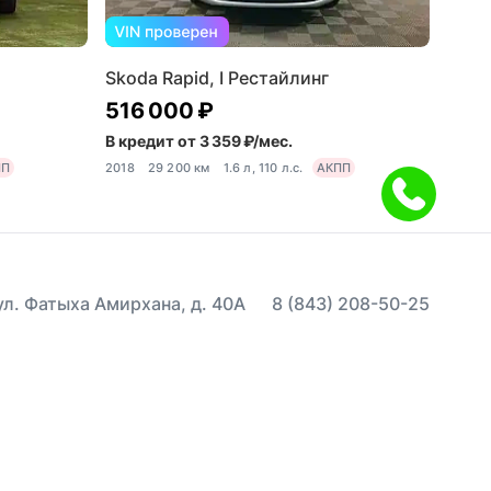
Skoda Rapid, I Рестайлинг
516 000 ₽
В кредит от 3 359 ₽/мес.
ПП
2018
29 200 км
1.6 л, 110 л.с.
АКПП
 ул. Фатыха Амирхана, д. 40А
8 (843) 208-50-25