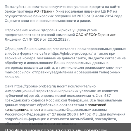
Пожалуйста, внимательно изучите все условия кредита на сайте
банка-партнера
АО «ТБанк»
, Универсальная лицензия ЦБ РФ на
осуществление банковских операций № 2673 от 9 июля 2024 года
Оцените свои финансовые возможности и риски.
Страхование жизни, здоровья и риска ущерба угона
предоставляется страховой компанией
САО «РЕСО-Гарантия»
Лицензия СЛ № 1209 от 22.02.2022 г.
Обращаем Ваше внимание, что оставляя свои персональные данные
в любых формах на сайте https://globus-probeg.ru/, а также при
звонке на номера, указанные на данном сайте, Вы даете согласие на
обработку и использование Ваших персональных данных в
интересах владельца сайта, в том числе для реализации sms- и e-
mail-рассылок, отправки уведомлений и совершения телефонных
звонков.
Сайт https://globus-probeg.ru/ носит исключительно
информационный характер и ни при каких условиях не является
публичной офертой, определяемой положениями ч. 2 ст. 437
Гражданского кодекса Российской Федерации. Все персональные
данные подлежат обработке в соответствии с
политикой
конфиденциальности
и защищены Федеральным законом
Российской Федерации от 27 июля 2006 г. № 152-ФЗ. Для получения
подробной информации о стоимости автомобилей, пожалуйста,
обращайтесь к менеджерам автосалона.
Для функционирования сайта мы собираем