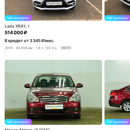
Lada XRAY, I
514 000 ₽
В кредит от 3 345 ₽/мес.
2016
43 800 км
1.8 л, 122 л.с.
МКПП
Nissan Almera, III (G15)