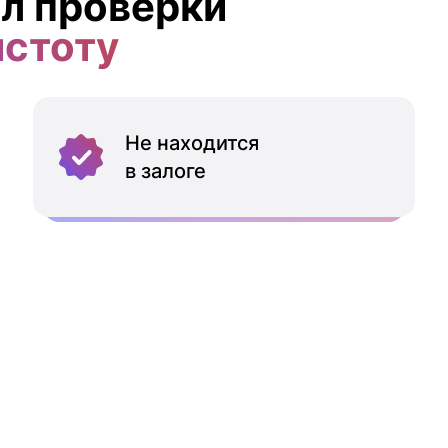
л проверки
истоту
Не находится
в залоге