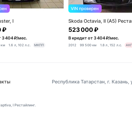
ster, I
Skoda Octavia, II (A5) Рест
 ₽
523 000 ₽
 3 404 ₽/мес.
В кредит от 3 404 ₽/мес.
 км
1.6 л, 102 л.с.
МКПП
2012
99 500 км
1.8 л, 152 л.с.
АК
акты
Республика Татарстан, г. Казань,
ptiva, I Рестайлинг.