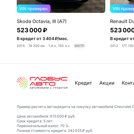
Skoda Octavia, III (A7)
Renault Du
523 000 ₽
523 000
В кредит от 3 404 ₽/мес.
В кредит от
2015
74 300 км
1.4 л, 150 л.с.
МКПП
2012
177 130
Кредит
Акции
Конт
Пример расчета автокредита на покупку автомобиля Chevrolet Ca
Цена автомобиля: 615 000 ₽ руб.
Срок кредита: 5 лет.
Первоначальный взнос: 70 %.
Полная стоимость кредита: 242 025 ₽ руб.