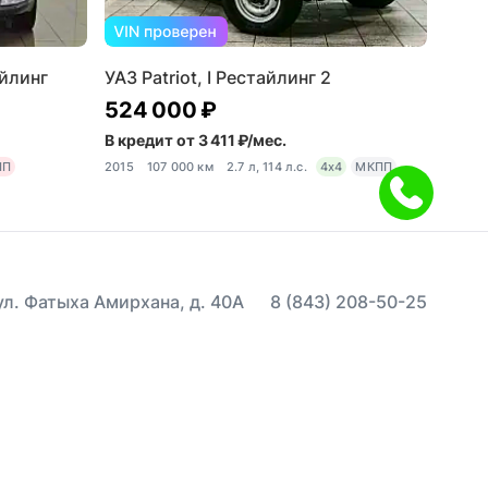
айлинг
УАЗ Patriot, I Рестайлинг 2
524 000 ₽
В кредит от 3 411 ₽/мес.
ПП
2015
107 000 км
2.7 л, 114 л.с.
4x4
МКПП
 ул. Фатыха Амирхана, д. 40А
8 (843) 208-50-25