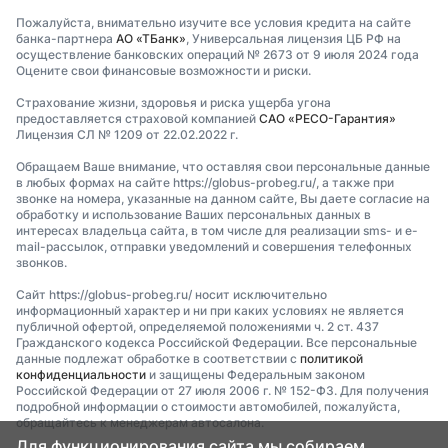
Пожалуйста, внимательно изучите все условия кредита на сайте
банка-партнера
АО «ТБанк»
, Универсальная лицензия ЦБ РФ на
осуществление банковских операций № 2673 от 9 июля 2024 года
Оцените свои финансовые возможности и риски.
Страхование жизни, здоровья и риска ущерба угона
предоставляется страховой компанией
САО «РЕСО-Гарантия»
Лицензия СЛ № 1209 от 22.02.2022 г.
Обращаем Ваше внимание, что оставляя свои персональные данные
в любых формах на сайте https://globus-probeg.ru/, а также при
звонке на номера, указанные на данном сайте, Вы даете согласие на
обработку и использование Ваших персональных данных в
интересах владельца сайта, в том числе для реализации sms- и e-
mail-рассылок, отправки уведомлений и совершения телефонных
звонков.
Сайт https://globus-probeg.ru/ носит исключительно
информационный характер и ни при каких условиях не является
публичной офертой, определяемой положениями ч. 2 ст. 437
Гражданского кодекса Российской Федерации. Все персональные
данные подлежат обработке в соответствии с
политикой
конфиденциальности
и защищены Федеральным законом
Российской Федерации от 27 июля 2006 г. № 152-ФЗ. Для получения
подробной информации о стоимости автомобилей, пожалуйста,
обращайтесь к менеджерам автосалона.
Для функционирования сайта мы собираем