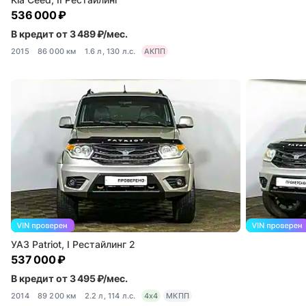
536 000 ₽
В кредит от 3 489 ₽/мес.
2015
86 000 км
1.6 л, 130 л.с.
АКПП
УАЗ Patriot, I Рестайлинг 2
537 000 ₽
В кредит от 3 495 ₽/мес.
2014
89 200 км
2.2 л, 114 л.с.
4x4
МКПП