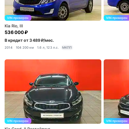
Kia Rio, III
536 000 ₽
В кредит от 3 489 ₽/мес.
2014
104 200 км
1.6 л, 123 л.с.
МКПП
Kia Ceed, II Рестайлинг