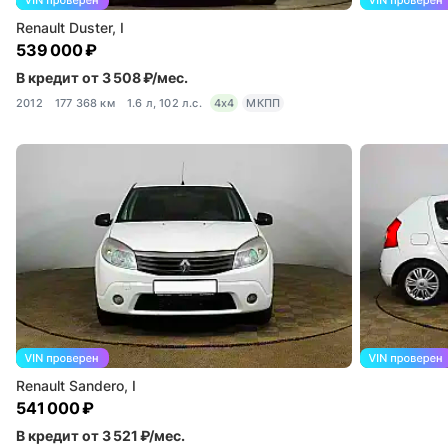
Renault Duster, I
539 000 ₽
В кредит от 3 508 ₽/мес.
2012
177 368 км
1.6 л, 102 л.с.
4x4
МКПП
Renault Sandero, I
541 000 ₽
В кредит от 3 521 ₽/мес.