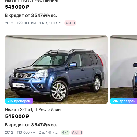
545 000 ₽
В кредит от 3 547 ₽/мес.
2012
129 000 км
1.6 л, 110 л.с.
АКПП
Nissan X-Trail, II Рестайлинг
545 000 ₽
В кредит от 3 547 ₽/мес.
2012
110 000 км
2 л, 141 л.с.
4x4
АКПП