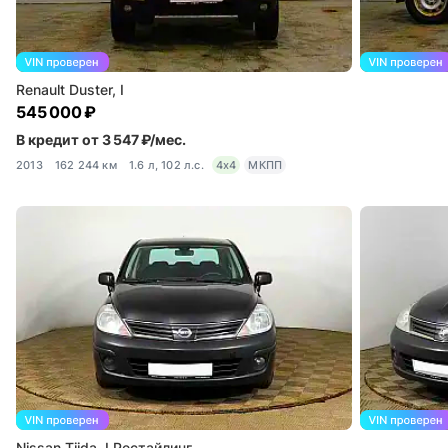
Renault Duster, I
545 000 ₽
В кредит от 3 547 ₽/мес.
2013
162 244 км
1.6 л, 102 л.с.
4x4
МКПП
Nissan Tiida, I Рестайлинг