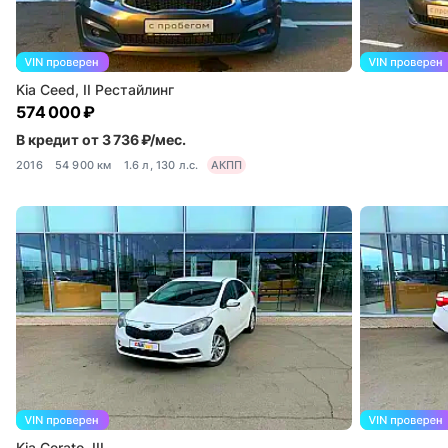
Kia Ceed, II Рестайлинг
574 000 ₽
В кредит от 3 736 ₽/мес.
2016
54 900 км
1.6 л, 130 л.с.
АКПП
Kia Cerato, III