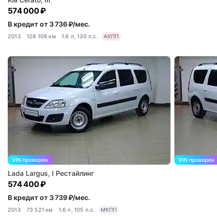
574 000 ₽
В кредит от 3 736 ₽/мес.
2013
128 109 км
1.6 л, 130 л.с.
АКПП
Lada Largus, I Рестайлинг
574 400 ₽
В кредит от 3 739 ₽/мес.
2013
73 521 км
1.6 л, 105 л.с.
МКПП