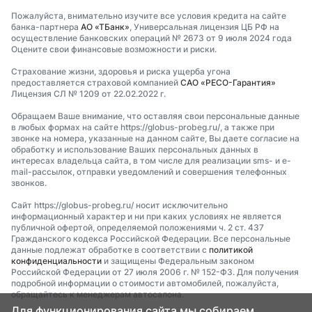
Пожалуйста, внимательно изучите все условия кредита на сайте
банка-партнера
АО «ТБанк»
, Универсальная лицензия ЦБ РФ на
осуществление банковских операций № 2673 от 9 июля 2024 года
Оцените свои финансовые возможности и риски.
Страхование жизни, здоровья и риска ущерба угона
предоставляется страховой компанией
САО «РЕСО-Гарантия»
Лицензия СЛ № 1209 от 22.02.2022 г.
Обращаем Ваше внимание, что оставляя свои персональные данные
в любых формах на сайте https://globus-probeg.ru/, а также при
звонке на номера, указанные на данном сайте, Вы даете согласие на
обработку и использование Ваших персональных данных в
интересах владельца сайта, в том числе для реализации sms- и e-
mail-рассылок, отправки уведомлений и совершения телефонных
звонков.
Сайт https://globus-probeg.ru/ носит исключительно
информационный характер и ни при каких условиях не является
публичной офертой, определяемой положениями ч. 2 ст. 437
Гражданского кодекса Российской Федерации. Все персональные
данные подлежат обработке в соответствии с
политикой
конфиденциальности
и защищены Федеральным законом
Российской Федерации от 27 июля 2006 г. № 152-ФЗ. Для получения
подробной информации о стоимости автомобилей, пожалуйста,
обращайтесь к менеджерам автосалона.
Для функционирования сайта мы собираем