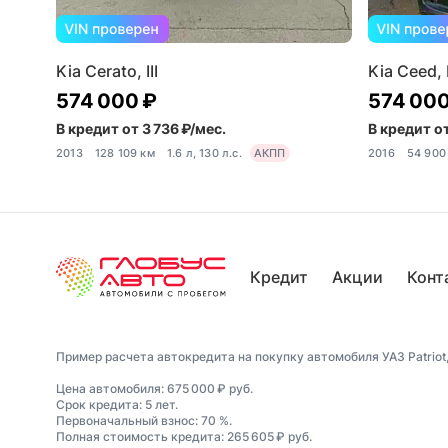
Kia Cerato, III
Kia Ceed, 
574 000 ₽
574 000
В кредит от 3 736 ₽/мес.
В кредит от
2013
128 109 км
1.6 л, 130 л.с.
АКПП
2016
54 900
Кредит
Акции
Конт
Пример расчета автокредита на покупку автомобиля УАЗ Patriot, 
Цена автомобиля: 675 000 ₽ руб.
Срок кредита: 5 лет.
Первоначальный взнос: 70 %.
Полная стоимость кредита: 265 605 ₽ руб.