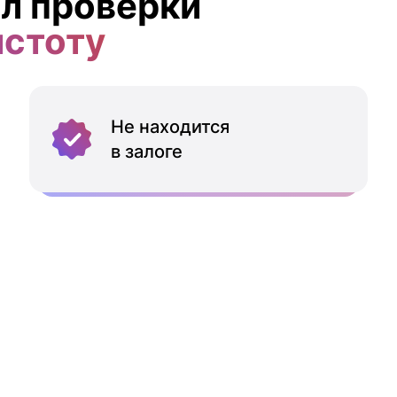
л проверки
истоту
Не находится
в залоге