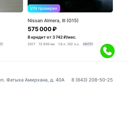
Nissan Almera, III (G15)
575 000 ₽
В кредит от 3 742 ₽/мес.
ПП
2017
72 950 км
1.6 л, 102 л.с.
МКПП
 ул. Фатыха Амирхана, д. 40А
8 (843) 208-50-25