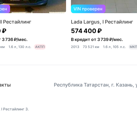
II Рестайлинг
Lada Largus, I Рестайлинг
 ₽
574 400 ₽
 3 736 ₽/мес.
В кредит от 3 739 ₽/мес.
 км
1.6 л, 130 л.с.
АКПП
2013
73 521 км
1.6 л, 105 л.с.
МК
акты
Республика Татарстан, г. Казань,
I Рестайлинг 3.