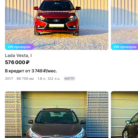
Lada Vesta, I
576 000 ₽
В кредит от 3 749 ₽/мес.
2017
66 700 км
1.8 л, 122 л.с.
МКПП