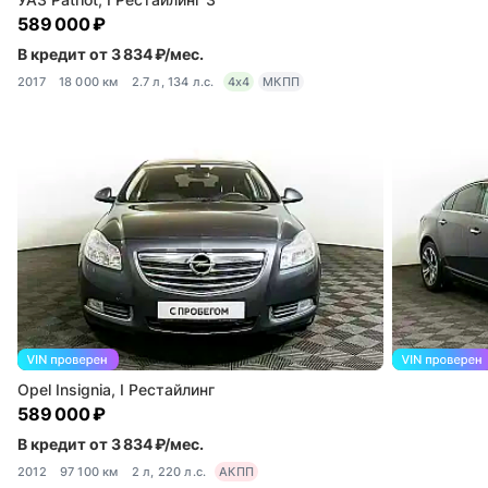
589 000 ₽
В кредит от 3 834 ₽/мес.
2017
18 000 км
2.7 л, 134 л.с.
4x4
МКПП
Opel Insignia, I Рестайлинг
589 000 ₽
В кредит от 3 834 ₽/мес.
2012
97 100 км
2 л, 220 л.с.
АКПП