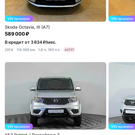
Skoda Octavia, III (A7)
589 000 ₽
В кредит от 3 834 ₽/мес.
2014
114 000 км
1.8 л, 180 л.с.
АКПП
УАЗ Patriot, I Рестайлинг 3