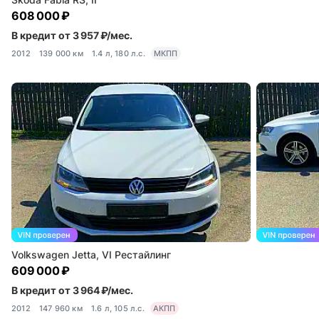
608 000 ₽
В кредит от 3 957 ₽/мес.
2012
139 000 км
1.4 л, 180 л.с.
МКПП
Volkswagen Jetta, VI Рестайлинг
609 000 ₽
В кредит от 3 964 ₽/мес.
2012
147 960 км
1.6 л, 105 л.с.
АКПП