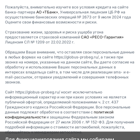
Пожалуйста, внимательно изучите все условия кредита на сайте
банка-партнера
АО «ТБанк»
, Универсальная лицензия ЦБ РФ на
осуществление банковских операций № 2673 от 9 июля 2024 года
Оцените свои финансовые возможности и риски.
Страхование жизни, здоровья и риска ущерба угона
предоставляется страховой компанией
САО «РЕСО-Гарантия»
Лицензия СЛ № 1209 от 22.02.2022 г.
Обращаем Ваше внимание, что оставляя свои персональные данные
в любых формах на сайте https://globus-probeg.ru/, а также при
звонке на номера, указанные на данном сайте, Вы даете согласие на
обработку и использование Ваших персональных данных в
интересах владельца сайта, в том числе для реализации sms- и e-
mail-рассылок, отправки уведомлений и совершения телефонных
звонков.
Сайт https://globus-probeg.ru/ носит исключительно
информационный характер и ни при каких условиях не является
публичной офертой, определяемой положениями ч. 2 ст. 437
Гражданского кодекса Российской Федерации. Все персональные
данные подлежат обработке в соответствии с
политикой
конфиденциальности
и защищены Федеральным законом
Российской Федерации от 27 июля 2006 г. № 152-ФЗ. Для получения
подробной информации о стоимости автомобилей, пожалуйста,
обращайтесь к менеджерам автосалона.
Для функционирования сайта мы собираем