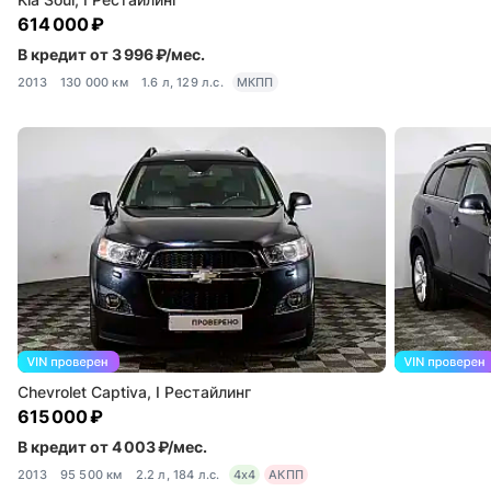
614 000 ₽
В кредит от 3 996 ₽/мес.
2013
130 000 км
1.6 л, 129 л.с.
МКПП
Chevrolet Captiva, I Рестайлинг
615 000 ₽
В кредит от 4 003 ₽/мес.
2013
95 500 км
2.2 л, 184 л.с.
4x4
АКПП