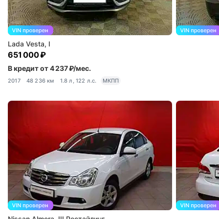
Lada Vesta, I
651 000 ₽
В кредит от 4 237 ₽/мес.
2017
48 236 км
1.8 л, 122 л.с.
МКПП
Nissan Almera, III Рестайлинг