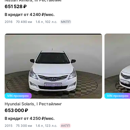
651 528 ₽
В кредит от 4 240 ₽/мес.
2016
70 490 км
1.6 л, 102 л.с.
МКПП
Hyundai Solaris, I Рестайлинг
653 000 ₽
В кредит от 4 250 ₽/мес.
2015
75 300 км
1.6 л, 123 л.с.
АКПП