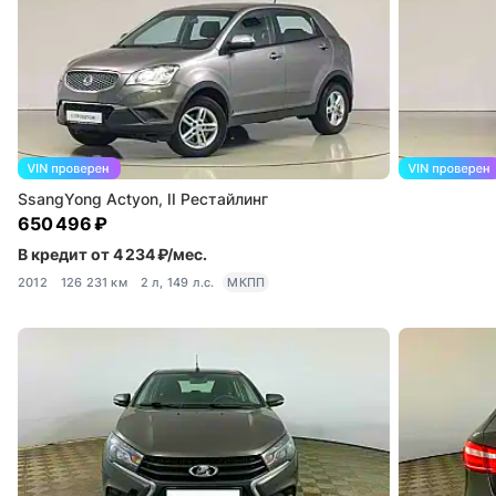
SsangYong Actyon, II Рестайлинг
650 496 ₽
В кредит от 4 234 ₽/мес.
2012
126 231 км
2 л, 149 л.с.
МКПП