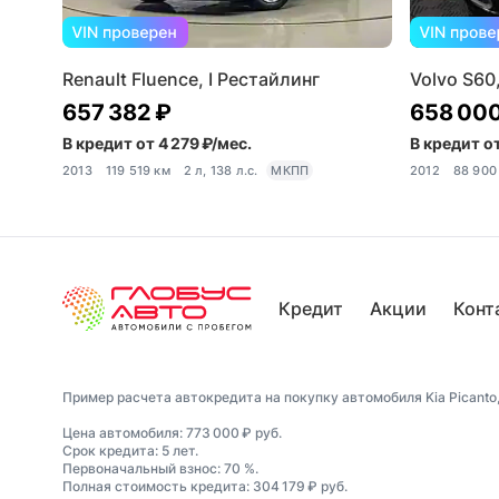
Renault Fluence, I Рестайлинг
Volvo S60, 
657 382 ₽
658 000
В кредит от 4 279 ₽/мес.
В кредит от
2013
119 519 км
2 л, 138 л.с.
МКПП
2012
88 900
Кредит
Акции
Конт
Пример расчета автокредита на покупку автомобиля Kia Picanto, I
Цена автомобиля: 773 000 ₽ руб.
Срок кредита: 5 лет.
Первоначальный взнос: 70 %.
Полная стоимость кредита: 304 179 ₽ руб.