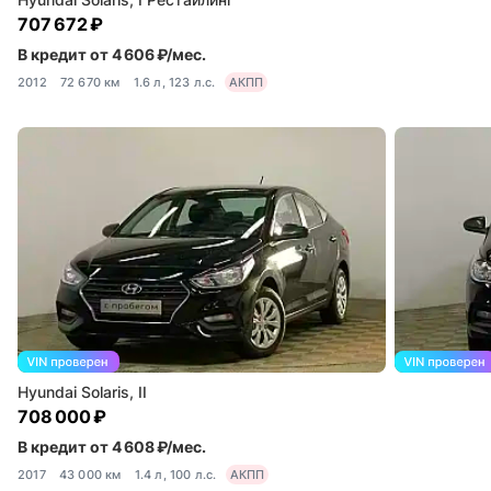
707 672 ₽
В кредит от 4 606 ₽/мес.
2012
72 670 км
1.6 л, 123 л.с.
АКПП
Hyundai Solaris, II
708 000 ₽
В кредит от 4 608 ₽/мес.
2017
43 000 км
1.4 л, 100 л.с.
АКПП