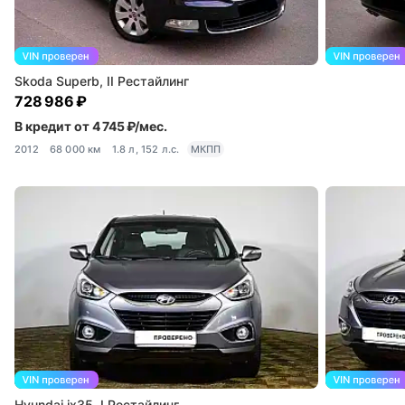
Skoda Superb, II Рестайлинг
728 986 ₽
В кредит от 4 745 ₽/мес.
2012
68 000 км
1.8 л, 152 л.с.
МКПП
Hyundai ix35, I Рестайлинг