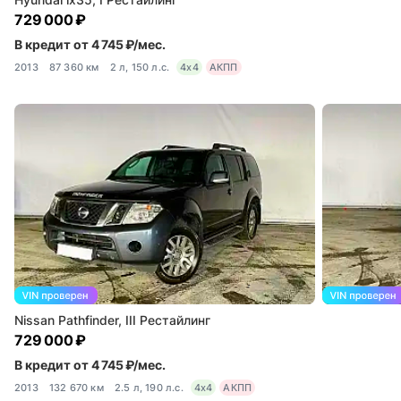
729 000 ₽
В кредит от 4 745 ₽/мес.
2013
87 360 км
2 л, 150 л.с.
4x4
АКПП
Nissan Pathfinder, III Рестайлинг
729 000 ₽
В кредит от 4 745 ₽/мес.
2013
132 670 км
2.5 л, 190 л.с.
4x4
АКПП