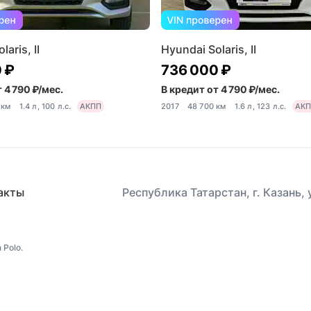
aris, II
Hyundai Solaris, II
 ₽
736 000 ₽
 4 790 ₽/мес.
В кредит от 4 790 ₽/мес.
 км
1.4 л, 100 л.с.
АКПП
2017
48 700 км
1.6 л, 123 л.с.
АК
акты
Республика Татарстан, г. Казань,
 Polo.