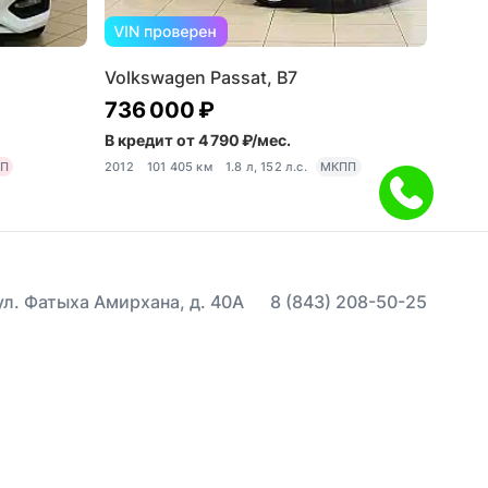
Volkswagen Passat, B7
736 000 ₽
В кредит от 4 790 ₽/мес.
ПП
2012
101 405 км
1.8 л, 152 л.с.
МКПП
 ул. Фатыха Амирхана, д. 40А
8 (843) 208-50-25