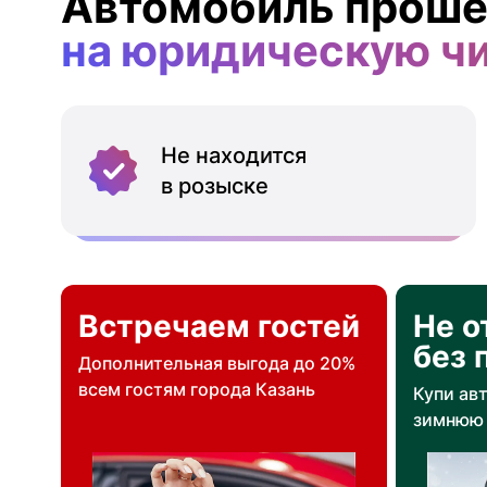
Автомобиль проше
на юридическую ч
Не находится
в розыске
Встречаем гостей
Не о
без 
Дополнительная выгода до 20%
всем гостям города Казань
Купи ав
зимнюю 