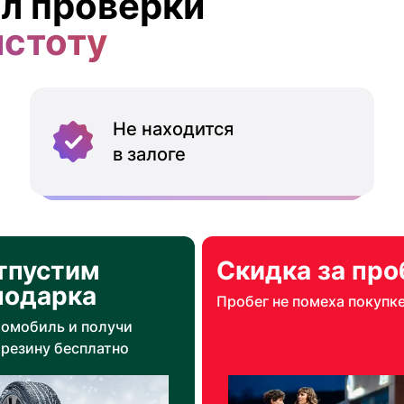
л проверки
истоту
Не находится
в залоге
тпустим
Скидка за про
подарка
Пробег не помеха покупк
томобиль и получи
резину бесплатно