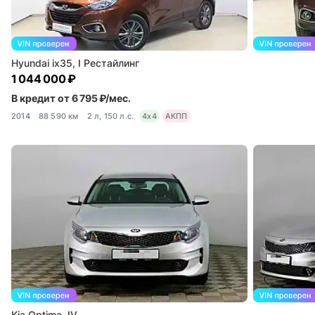
Hyundai ix35, I Рестайлинг
1 044 000 ₽
В кредит от 6 795 ₽/мес.
2014
88 590 км
2 л, 150 л.с.
4x4
АКПП
Kia Optima, IV