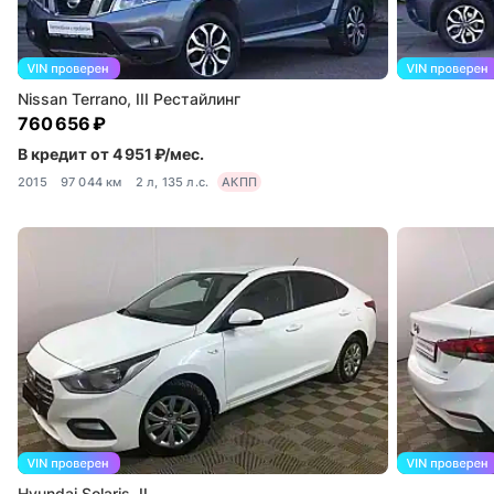
Nissan Terrano, III Рестайлинг
760 656 ₽
В кредит от 4 951 ₽/мес.
2015
97 044 км
2 л, 135 л.с.
АКПП
Hyundai Solaris, II