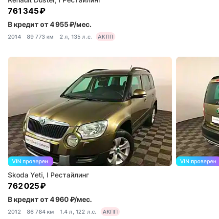
761 345 ₽
В кредит от 4 955 ₽/мес.
2014
89 773 км
2 л, 135 л.с.
АКПП
Skoda Yeti, I Рестайлинг
762 025 ₽
В кредит от 4 960 ₽/мес.
2012
86 784 км
1.4 л, 122 л.с.
АКПП