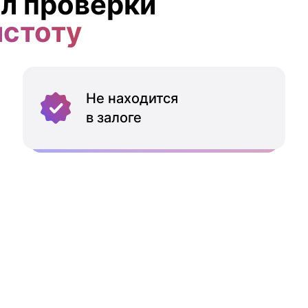
л проверки
истоту
Не находится
в залоге