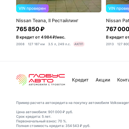
Nissan Teana, II Рестайлинг
Nissan Pat
765 850 ₽
767 000
В кредит от 4 984 ₽/мес.
В кредит от
2008
127 187 км
3.5 л, 249 л.с.
АКПП
2013
127 80
Кредит
Акции
Конт
Пример расчета автокредита на покупку автомобиля Volkswagen T
Цена автомобиля: 901 000 ₽ руб.
Срок кредита: 5 лет.
Первоначальный взнос: 70 %.
Полная стоимость кредита: 354 543 ₽ руб.