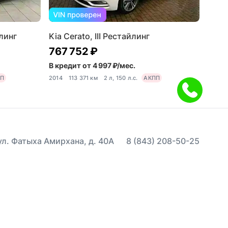
йлинг
Kia Cerato, III Рестайлинг
767 752 ₽
В кредит от 4 997 ₽/мес.
ПП
2014
113 371 км
2 л, 150 л.с.
АКПП
 ул. Фатыха Амирхана, д. 40А
8 (843) 208-50-25