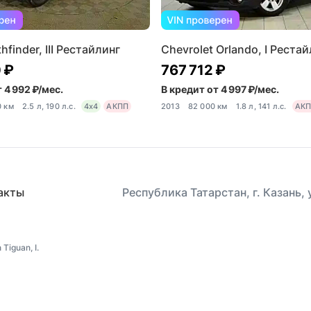
hfinder, III Рестайлинг
Chevrolet Orlando, I Реста
 ₽
767 712 ₽
 4 992 ₽/мес.
В кредит от 4 997 ₽/мес.
0 км
2.5 л, 190 л.с.
4x4
АКПП
2013
82 000 км
1.8 л, 141 л.с.
АК
акты
Республика Татарстан, г. Казань,
iguan, I.