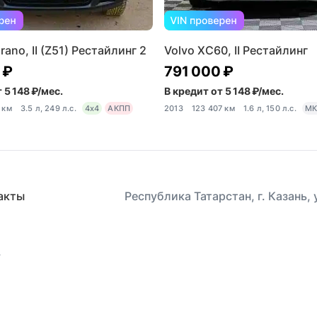
ano, II (Z51) Рестайлинг 2
Volvo XC60, II Рестайлинг
 ₽
791 000 ₽
 5 148 ₽/мес.
В кредит от 5 148 ₽/мес.
 км
3.5 л, 249 л.с.
4x4
АКПП
2013
123 407 км
1.6 л, 150 л.с.
МК
акты
Республика Татарстан, г. Казань,
.