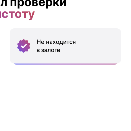
л проверки
истоту
Не находится
в залоге