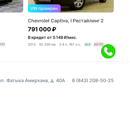
Chevrolet Captiva, I Рестайлинг 2
791 000 ₽
В кредит от 5 148 ₽/мес.
ПП
2013
82 300 км
2.4 л, 167 л.с.
4x4
АКПП
 ул. Фатыха Амирхана, д. 40А
8 (843) 208-50-25