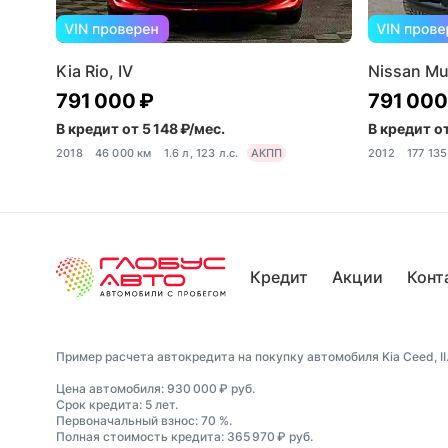
Kia Rio, IV
Nissan Mur
791 000 ₽
791 000
В кредит от 5 148 ₽/мес.
В кредит от
2018
46 000 км
1.6 л, 123 л.с.
АКПП
2012
177 135
Кредит
Акции
Конт
Пример расчета автокредита на покупку автомобиля Kia Ceed, II
Цена автомобиля: 930 000 ₽ руб.
Срок кредита: 5 лет.
Первоначальный взнос: 70 %.
Полная стоимость кредита: 365 970 ₽ руб.