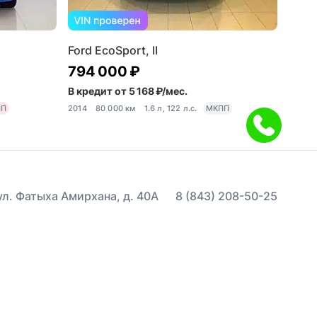
Ford EcoSport, II
794 000 ₽
В кредит от 5 168 ₽/мес.
ПП
2014
80 000 км
1.6 л, 122 л.с.
МКПП
 ул. Фатыха Амирхана, д. 40А
8 (843) 208-50-25