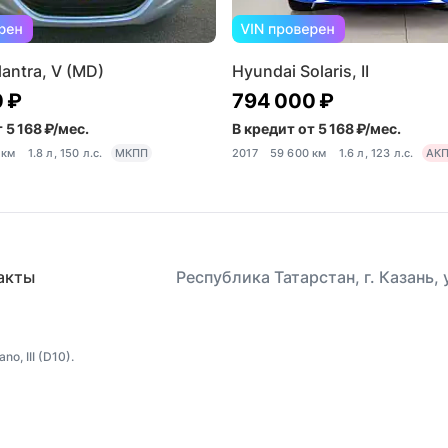
antra, V (MD)
Hyundai Solaris, II
 ₽
794 000 ₽
 5 168 ₽/мес.
В кредит от 5 168 ₽/мес.
 км
1.8 л, 150 л.с.
МКПП
2017
59 600 км
1.6 л, 123 л.с.
АК
акты
Республика Татарстан, г. Казань,
, III (D10).