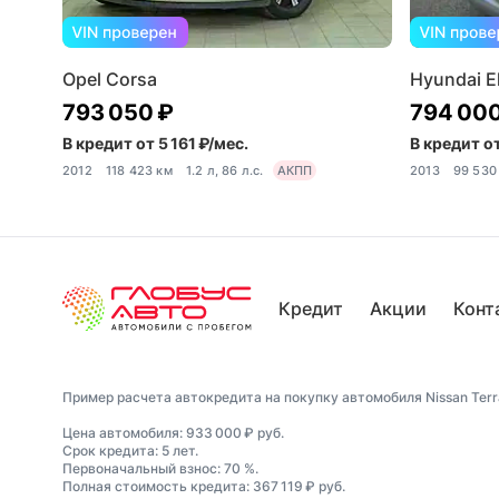
Opel Corsa
Hyundai El
793 050 ₽
794 000
В кредит от 5 161 ₽/мес.
В кредит от
2012
118 423 км
1.2 л, 86 л.с.
АКПП
2013
99 530
Кредит
Акции
Конт
Пример расчета автокредита на покупку автомобиля Nissan Terrano
Цена автомобиля: 933 000 ₽ руб.
Срок кредита: 5 лет.
Первоначальный взнос: 70 %.
Полная стоимость кредита: 367 119 ₽ руб.