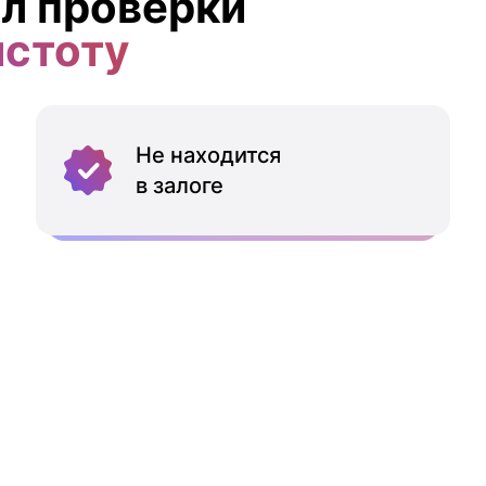
л проверки
истоту
Не находится
в залоге