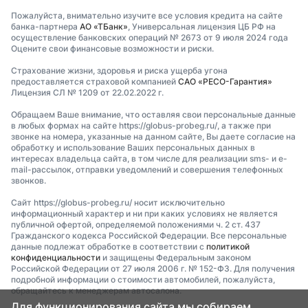
Пожалуйста, внимательно изучите все условия кредита на сайте
банка-партнера
АО «ТБанк»
, Универсальная лицензия ЦБ РФ на
осуществление банковских операций № 2673 от 9 июля 2024 года
Оцените свои финансовые возможности и риски.
Страхование жизни, здоровья и риска ущерба угона
предоставляется страховой компанией
САО «РЕСО-Гарантия»
Лицензия СЛ № 1209 от 22.02.2022 г.
Обращаем Ваше внимание, что оставляя свои персональные данные
в любых формах на сайте https://globus-probeg.ru/, а также при
звонке на номера, указанные на данном сайте, Вы даете согласие на
обработку и использование Ваших персональных данных в
интересах владельца сайта, в том числе для реализации sms- и e-
mail-рассылок, отправки уведомлений и совершения телефонных
звонков.
Сайт https://globus-probeg.ru/ носит исключительно
информационный характер и ни при каких условиях не является
публичной офертой, определяемой положениями ч. 2 ст. 437
Гражданского кодекса Российской Федерации. Все персональные
данные подлежат обработке в соответствии с
политикой
конфиденциальности
и защищены Федеральным законом
Российской Федерации от 27 июля 2006 г. № 152-ФЗ. Для получения
подробной информации о стоимости автомобилей, пожалуйста,
обращайтесь к менеджерам автосалона.
Для функционирования сайта мы собираем