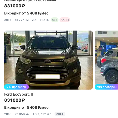
831 000 ₽
В кредит от 5 408 ₽/мес.
2013
55 777 км
2 л, 141 л.с.
4x4
АКПП
Ford EcoSport, II
831 000 ₽
В кредит от 5 408 ₽/мес.
2018
22 056 км
1.6 л, 122 л.с.
МКПП