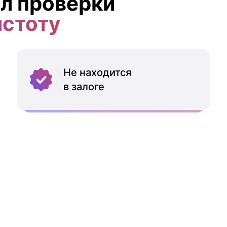
л проверки
истоту
Не находится
в залоге