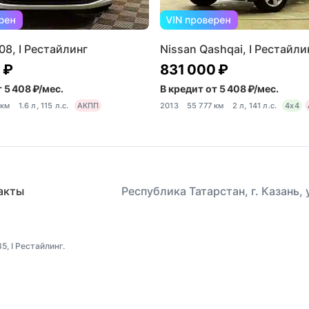
08, I Рестайлинг
Nissan Qashqai, I Рестайли
 ₽
831 000 ₽
 5 408 ₽/мес.
В кредит от 5 408 ₽/мес.
 км
1.6 л, 115 л.с.
АКПП
2013
55 777 км
2 л, 141 л.с.
4x4
акты
Республика Татарстан, г. Казань,
, I Рестайлинг.