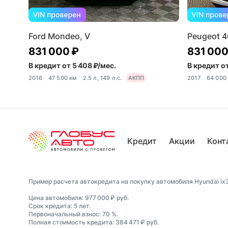
Ford Mondeo, V
Peugeot 4
831 000 ₽
831 000
В кредит от 5 408 ₽/мес.
В кредит от
2016
47 500 км
2.5 л, 149 л.с.
АКПП
2017
64 000
Кредит
Акции
Конт
Пример расчета автокредита на покупку автомобиля Hyundai ix35
Цена автомобиля: 977 000 ₽ руб.
Срок кредита: 5 лет.
Первоначальный взнос: 70 %.
Полная стоимость кредита: 384 471 ₽ руб.