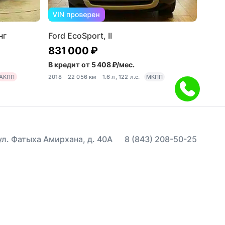
нг
Ford EcoSport, II
831 000 ₽
В кредит от 5 408 ₽/мес.
АКПП
2018
22 056 км
1.6 л, 122 л.с.
МКПП
 ул. Фатыха Амирхана, д. 40А
8 (843) 208-50-25