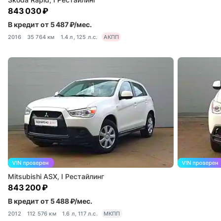
843 030 ₽
В кредит от 5 487 ₽/мес.
2016
35 764 км
1.4 л, 125 л.с.
АКПП
Mitsubishi ASX, I Рестайлинг
843 200 ₽
В кредит от 5 488 ₽/мес.
2012
112 576 км
1.6 л, 117 л.с.
МКПП