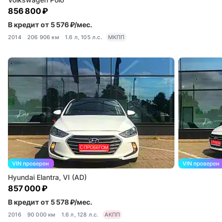
856 800 ₽
В кредит от 5 576 ₽/мес.
2014
206 906 км
1.6 л, 105 л.с.
МКПП
Hyundai Elantra, VI (AD)
857 000 ₽
В кредит от 5 578 ₽/мес.
2016
90 000 км
1.6 л, 128 л.с.
АКПП