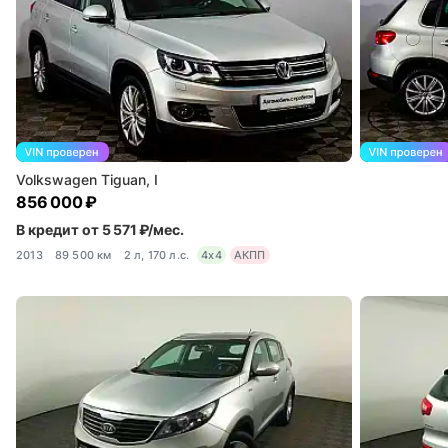
Volkswagen Tiguan, I
856 000 ₽
В кредит от 5 571 ₽/мес.
2013
89 500 км
2 л, 170 л.с.
4x4
АКПП