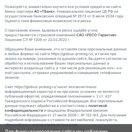
Пожалуйста, внимательно изучите все условия кредита на сайте
банка-партнера
АО «ТБанк»
, Универсальная лицензия ЦБ РФ на
осуществление банковских операций № 2673 от 9 июля 2024 года
Оцените свои финансовые возможности и риски.
Страхование жизни, здоровья и риска ущерба угона
предоставляется страховой компанией
САО «РЕСО-Гарантия»
Лицензия СЛ № 1209 от 22.02.2022 г.
Обращаем Ваше внимание, что оставляя свои персональные данные
в любых формах на сайте https://globus-probeg.ru/, а также при
звонке на номера, указанные на данном сайте, Вы даете согласие на
обработку и использование Ваших персональных данных в
интересах владельца сайта, в том числе для реализации sms- и e-
mail-рассылок, отправки уведомлений и совершения телефонных
звонков.
Сайт https://globus-probeg.ru/ носит исключительно
информационный характер и ни при каких условиях не является
публичной офертой, определяемой положениями ч. 2 ст. 437
Гражданского кодекса Российской Федерации. Все персональные
данные подлежат обработке в соответствии с
политикой
конфиденциальности
и защищены Федеральным законом
Российской Федерации от 27 июля 2006 г. № 152-ФЗ. Для получения
подробной информации о стоимости автомобилей, пожалуйста,
обращайтесь к менеджерам автосалона.
Для функционирования сайта мы собираем