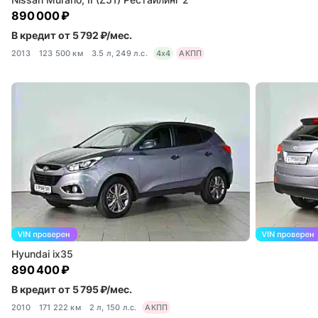
890 000 ₽
В кредит от 5 792 ₽/мес.
2013
123 500 км
3.5 л, 249 л.с.
4x4
АКПП
Hyundai ix35
890 400 ₽
В кредит от 5 795 ₽/мес.
2010
171 222 км
2 л, 150 л.с.
АКПП