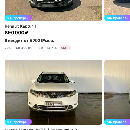
Renault Kaptur, I
890 000 ₽
В кредит от 5 792 ₽/мес.
2018
50 000 км
1.6 л, 114 л.с.
АКПП
Nissan Murano, II (Z51) Рестайлинг 2