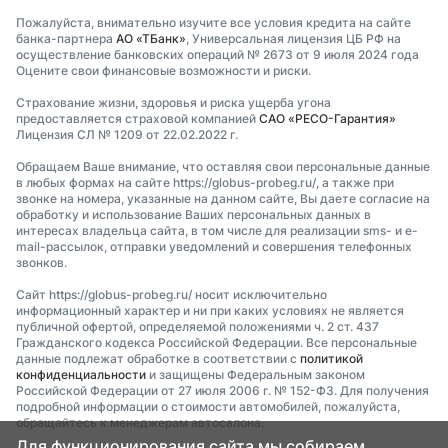
Пожалуйста, внимательно изучите все условия кредита на сайте
банка-партнера
АО «ТБанк»
, Универсальная лицензия ЦБ РФ на
осуществление банковских операций № 2673 от 9 июля 2024 года
Оцените свои финансовые возможности и риски.
Страхование жизни, здоровья и риска ущерба угона
предоставляется страховой компанией
САО «РЕСО-Гарантия»
Лицензия СЛ № 1209 от 22.02.2022 г.
Обращаем Ваше внимание, что оставляя свои персональные данные
в любых формах на сайте https://globus-probeg.ru/, а также при
звонке на номера, указанные на данном сайте, Вы даете согласие на
обработку и использование Ваших персональных данных в
интересах владельца сайта, в том числе для реализации sms- и e-
mail-рассылок, отправки уведомлений и совершения телефонных
звонков.
Сайт https://globus-probeg.ru/ носит исключительно
информационный характер и ни при каких условиях не является
публичной офертой, определяемой положениями ч. 2 ст. 437
Гражданского кодекса Российской Федерации. Все персональные
данные подлежат обработке в соответствии с
политикой
конфиденциальности
и защищены Федеральным законом
Российской Федерации от 27 июля 2006 г. № 152-ФЗ. Для получения
подробной информации о стоимости автомобилей, пожалуйста,
обращайтесь к менеджерам автосалона.
Для функционирования сайта мы собираем