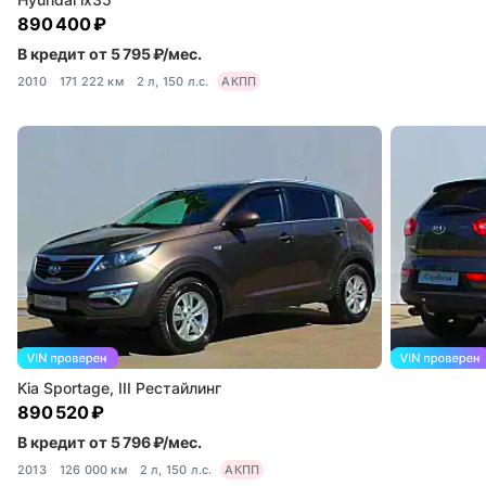
890 400 ₽
В кредит от 5 795 ₽/мес.
2010
171 222 км
2 л, 150 л.с.
АКПП
Kia Sportage, III Рестайлинг
890 520 ₽
В кредит от 5 796 ₽/мес.
2013
126 000 км
2 л, 150 л.с.
АКПП