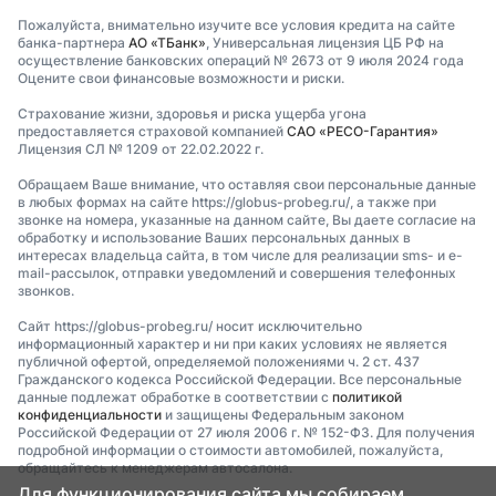
Пожалуйста, внимательно изучите все условия кредита на сайте
банка-партнера
АО «ТБанк»
, Универсальная лицензия ЦБ РФ на
осуществление банковских операций № 2673 от 9 июля 2024 года
Оцените свои финансовые возможности и риски.
Страхование жизни, здоровья и риска ущерба угона
предоставляется страховой компанией
САО «РЕСО-Гарантия»
Лицензия СЛ № 1209 от 22.02.2022 г.
Обращаем Ваше внимание, что оставляя свои персональные данные
в любых формах на сайте https://globus-probeg.ru/, а также при
звонке на номера, указанные на данном сайте, Вы даете согласие на
обработку и использование Ваших персональных данных в
интересах владельца сайта, в том числе для реализации sms- и e-
mail-рассылок, отправки уведомлений и совершения телефонных
звонков.
Сайт https://globus-probeg.ru/ носит исключительно
информационный характер и ни при каких условиях не является
публичной офертой, определяемой положениями ч. 2 ст. 437
Гражданского кодекса Российской Федерации. Все персональные
данные подлежат обработке в соответствии с
политикой
конфиденциальности
и защищены Федеральным законом
Российской Федерации от 27 июля 2006 г. № 152-ФЗ. Для получения
подробной информации о стоимости автомобилей, пожалуйста,
обращайтесь к менеджерам автосалона.
Для функционирования сайта мы собираем