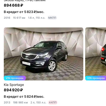
894 668 ₽
В кредит от 5 823 ₽/мес.
2016
15 617 км
1.6 л, 110 л.с.
МКПП
Kia Sportage
894 920 ₽
В кредит от 5 824 ₽/мес.
2013
198 985 км
2 л, 150 л.с.
АКПП