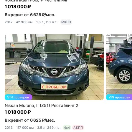
1 018 000 ₽
В кредит от 6 625 ₽/мес.
2017
42 900 км
1.6 л, 110 л.с.
МКПП
Nissan Murano, II (Z51) Рестайлинг 2
1 018 000 ₽
В кредит от 6 625 ₽/мес.
2013
117 000 км
3.5 л, 249 л.с.
4x4
АКПП