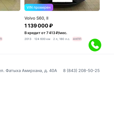
Volvo S60, II
1 139 000 ₽
В кредит от 7 413 ₽/мес.
П
2013
124 600 км
2 л, 180 л.с.
АКПП
 ул. Фатыха Амирхана, д. 40А
8 (843) 208-50-25