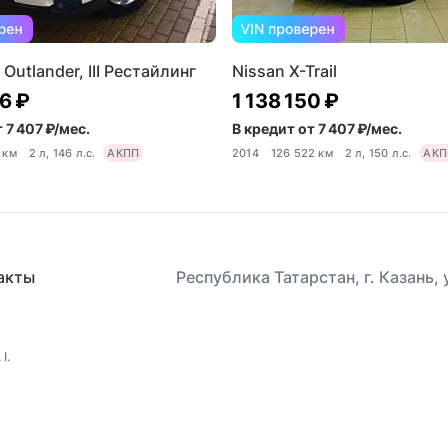
 Outlander, III Рестайлинг
Nissan X-Trail
6 ₽
1 138 150 ₽
 7 407 ₽/мес.
В кредит от 7 407 ₽/мес.
 км
2 л, 146 л.с.
АКПП
2014
126 522 км
2 л, 150 л.с.
АКП
акты
Республика Татарстан, г. Казань,
I.