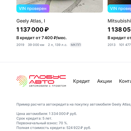
Geely Atlas, I
Mitsubishi
1 137 000 ₽
1 138 05
В кредит от 7 400 ₽/мес.
В кредит от
2019
39 000 км
2 л, 139 л.с.
МКПП
2013
101 477
Кредит
Акции
Конт
Пример расчета автокредита на покупку автомобиля Geely Atlas, 
Цена автомобиля: 1 334 000 ₽ руб.
Срок кредита: 5 лет.
Первоначальный взнос: 70 %.
Полная стоимость кредита: 524 922 ₽ руб.