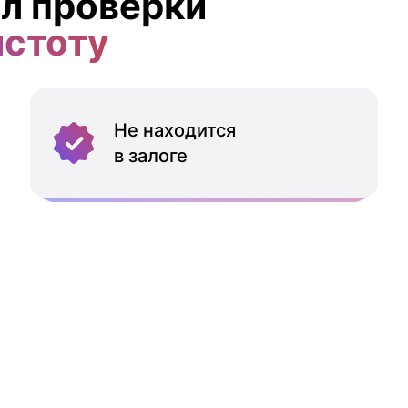
л проверки
истоту
Не находится
в залоге