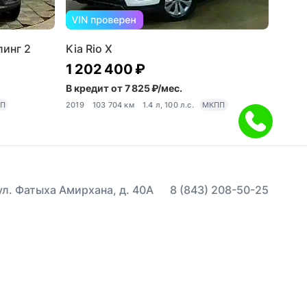
линг 2
Kia Rio X
1 202 400 ₽
В кредит от 7 825 ₽/мес.
П
2019
103 704 км
1.4 л, 100 л.с.
МКПП
 ул. Фатыха Амирхана, д. 40А
8 (843) 208-50-25