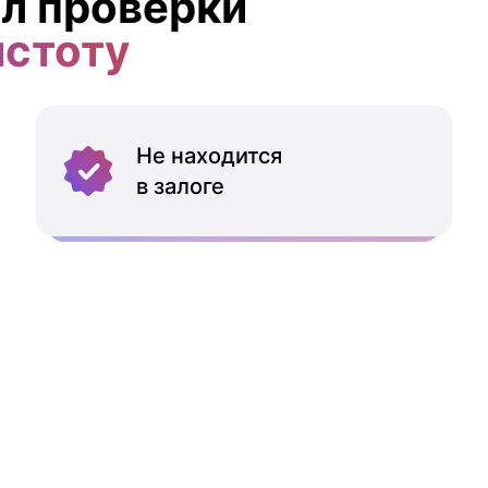
л проверки
истоту
Не находится
в залоге