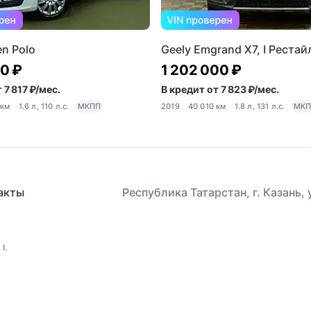
n Polo
Geely Emgrand X7, I Рестай
50 ₽
1 202 000 ₽
 7 817 ₽/мес.
В кредит от 7 823 ₽/мес.
 км
1.6 л, 110 л.с.
МКПП
2019
40 010 км
1.8 л, 131 л.с.
МКП
акты
Республика Татарстан, г. Казань,
I.