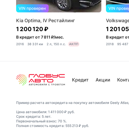
Kia Optima, IV Рестайлинг
Volkswage
1 200 120 ₽
1 201 0
В кредит от 7 811 ₽/мес.
В кредит от
2016
38 331 км
2 л, 150 л.с.
АКПП
2018
95 487
Кредит
Акции
Конт
Пример расчета автокредита на покупку автомобиля Geely Atlas, 
Цена автомобиля: 1 411 000 ₽ руб.
Срок кредита: 5 лет.
Первоначальный взнос: 70 %.
Полная стоимость кредита: 555 213 ₽ руб.