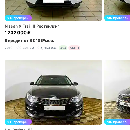
Nissan X-Trail, II Рестайлинг
1 232 000 ₽
В кредит от 8 018 ₽/мес.
2012
132 605 км
2 л, 150 л.с.
4x4
АКПП
Kia Optima, IV