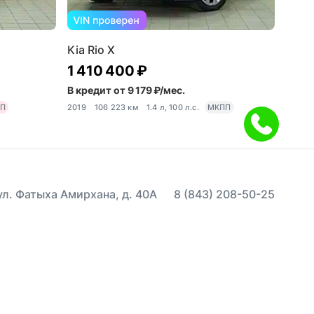
Kia Rio X
1 410 400 ₽
В кредит от 9 179 ₽/мес.
ПП
2019
106 223 км
1.4 л, 100 л.с.
МКПП
 ул. Фатыха Амирхана, д. 40А
8 (843) 208-50-25