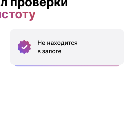
л проверки
истоту
Не находится
в залоге